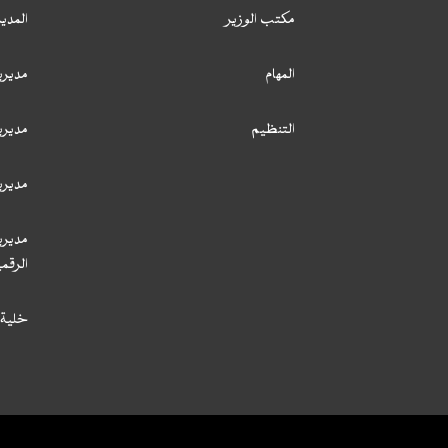
مكتب الوزير
المدي
المهام
مديري
التنظيم
مديري
مديري
مديري
الرقمي
خلية 