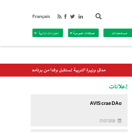
بحث
Français
مستجدات
صفقات عمومية
إجراءات إدارية
المي
إعلانات
AVIS crae DAo
17/07/2026