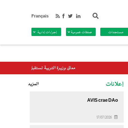
بحث
Français
مستجدات
صفقات عمومية
إجراءات إدارية
معالي وزيرة التربية تستقبل وفدا من برنامج الأغذية العالمي
إعلانات
المزيد
AVIS crae DAo
17/07/2026