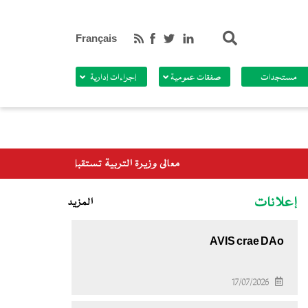
بحث
Français
مستجدات
صفقات عمومية
إجراءات إدارية
معالي وزيرة التربية تستقبل وفدا من برنامج الأغذية العالمي
إعلانات
المزيد
AVIS crae DAo
17/07/2026