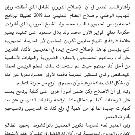
وأشار السيد المدير إلى أن الإصلاح التربوي الشامل الذي أطلقته وزارة
التهذيب الوطني وإصلاح النظام التعليمي منذ 2019 تطبيقا لبرنامج
فخامة رئيس الجمهورية السيد محمد ولد الشيخ الغزواني الذي أشرفت
حكومة معالي الوزير الأول محمد ولد بلال مسعود على تنفيذه يعتبر
علامة فارقة في تاريخ مدارس تكوين المعلمين لأن المدرسة الجمهورية
التي يؤسس لها هذا الإصلاح تحتاج زيادة في المدرسين الأكفاء القادرين
على أداء رسالتهم المتسلحين بالمعارف الضرورية والمهارات الأساسية
من أجل أداء مهمتهم حيث تم استحداث سلك المعلم الرئيس لحملة
الليصائص والذي تستقبل المدرسة دفعته الأولى حصرا، معربا عن أمله
أن يشكل ذلك إضافة نوعية وأن يسهم في الرفع من جودة التعليم.
ونبه إلى أن الاصلاح ركز، ضمن أمور أخرى، على كتابة برنامج يعتمد
على الوحدات، كما تم إدخال مادة الرقمنة وتقنيات التدريس عن بعد
كمهارات جديدة لما لها من أهمية في رفع كفاءات المدرسين وتسليحهم
بأدوات العصر.
ونوه المدير العام لمدرسة تكوين المعلمين بانواكشوط بجهود الطاقم
الإداري والتربوي للمؤسسة الذي كان له الفضل في تنفيذ كل هذه الأنشطة