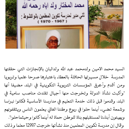
السيد محمد الامين ولدمحمد عبد الله ولدالبان بالإنجازات التي حققتها
المدرسة خلال مسيرتها الحافلة بالعطاء باعتبارها صرحا علميا وتربويا
ومن أقدم وأعرق المؤسسات التربوية التكوينية في البلد، مضيفا أنها
"واكبت نشأة الدولة وتخرجت منها أجيال تقلدت مناصب سامية في
البلد، وقدموا قبل ذلك خدمة التعليم في مدارسنا الأساسية فكانوا نبراسا
وشمعة تضيء أينما حلوا في ربوع وطننا الغالي يعلمون الناس ويثقفونهم
ويهيئون أبناءنا لمستقبلهم بناة للوطن حماة له أينما كانوا وحيثماحلوا".
وقال إن مدرسة تكوين المعلمين منذ نشأتها خرجت 12997 معلما و ذلك