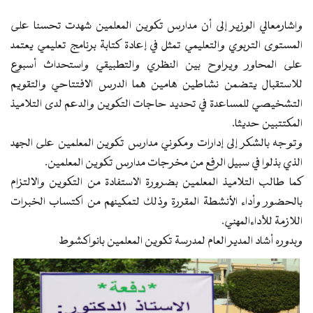
واشارمعالي الوزير إلى أن مدارس تكوين المعلمين شهدت تحسنا على
المستوى التربوي والتعليمي تمثل في إعادة كتابة برنامج تعليمي يعتمد
على المحاور ويراوح بين النظري والتطبيقي واستحداث أسبوع
للاستقبال يتضمن نشاطين هامين هما الدرس الافتتاحي والتقويم
التشخيصي للمساعدة في تحديد حاجات التكوين والدعم لدى التلاميذ
المكتتبين حديثا.
وتوجه بالشكر إلى إدارات ومكوني مدارس تكوين المعلمين على الجهد
الذي بذلوا في سبيل الرفع من مخرجات مدارس تكوين المعلمين.
كما طالب التلاميذ المعلمين بضرورة الاستفادة من التكوين والالتزام
بالحضور وأداء الأنشطة المقررة وذلك لتمكينهم من اكتساب الخبرات
اللازمة للأداءالمهني.
وبدوره أشاد المدير العام لمدرسة تكوين المعلمين بانواكشوط