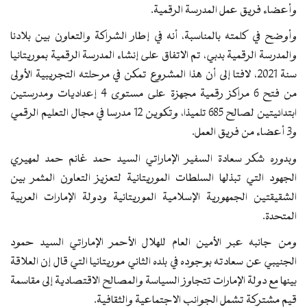
وأعضاء فريق عمل المدرسة الرقمية.
وأوضح في كلمته بالمناسبة، أنه في إطار الشراكة والتعاون بين بلادنا
والمدرسة الرقمية بدبي، تم الاتفاق على إنشاء المدرسة الرقمية بموريتانيا
سنة 2021، لافتا إلى أن هذا المشروع تمكن في مرحلته التجريبية الأولى
من فتح 6 مراكز رقمية مجهزة على مستوى 4 إعداديات ومدرستين
ابتدائيتين لصالح 685 تلميذا، وتكوين 12 مدرسا في مجال التعليم الرقمي
و3 أعضاء من فريق العمل.
وبدوره شكر سعادة السفير الإماراتي السيد حمد غانم حمد لمهيري
الجهود التي تبذلها السلطات الموريتانية لتعزيز التعاون المثمر بين
الشقيقتين الجمهورية الإسلامية الموريتانية ودولة الإمارات العربية
المتحدة.
ومن جانبه عبر الأمين العام للهلال الأحمر الإماراتي السيد حمود
الجنيبي عن سعادته بوجوده في بلده الثاني موريتانيا التي قال إن العلاقة
بينها مع دولة الإمارات تتجاوز السياسة والمصالح الاقتصادية إلى مقاسمة
قيم مشتركة تشمل الجوانب الاجتماعية والثقافية.