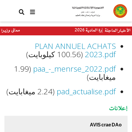
تجاوز
إلى
المحتوى
الرئيسي
ريا الدورة العادية 2026
معالي وزيرة التربي
الأخبار العاجلة
العالمي
PLAN ANNUEL ACHATS
2023.pdf
(100.56 كيلوبايت)
(1.99
paa_-_menrse_2022.pdf
ميغابايت)
pad_actualise.pdf
(2.24 ميغابايت)
إعلانات
AVIS crae DAo