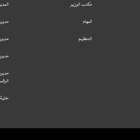
مكتب الوزير
المدي
المهام
مديري
التنظيم
مديري
مديري
مديري
الرقمي
خلية 