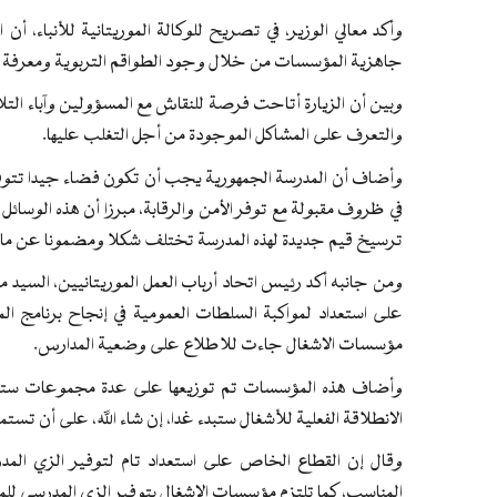
وأكد معالي الوزير، في تصريح للوكالة الموريتانية للأنباء، 
جاهزية المؤسسات من خلال وجود الطواقم التربوية ومعرفة الح
وبين أن الزيارة أتاحت فرصة للنقاش مع المسؤولين وآباء التل
والتعرف على المشاكل الموجودة من أجل التغلب عليها.
وأضاف أن المدرسة الجمهورية يجب أن تكون فضاء جيدا تتوفر ف
في ظروف مقبولة مع توفر الأمن والرقابة، مبرزا أن هذه الوسائل
ترسيخ قيم جديدة لهذه المدرسة تختلف شكلا ومضمونا عن ما ك
ومن جانبه أكد رئيس اتحاد أرباب العمل الموريتانيين، السيد
على استعداد لمواكبة السلطات العمومية في إنجاح برنامج الم
مؤسسات الاشغال جاءت للاطلاع على وضعية المدارس.
وأضاف هذه المؤسسات تم توزيعها على عدة مجموعات ستقوم
الانطلاقة الفعلية للأشغال ستبدء غدا، إن شاء الله، على أن تست
وقال إن القطاع الخاص على استعداد تام لتوفير الزي المدر
المناسب، كما تلتزم مؤسسات الاشغال بتوفير الزي المدرسي للمد