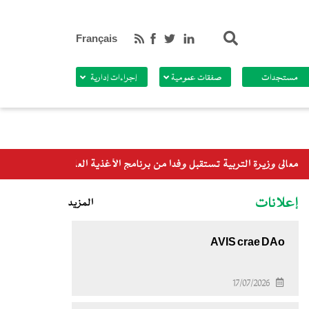
بحث
Français
مستجدات
صفقات عمومية
إجراءات إدارية
عالمي
إعلانات
المزيد
AVIS crae DAo
17/07/2026