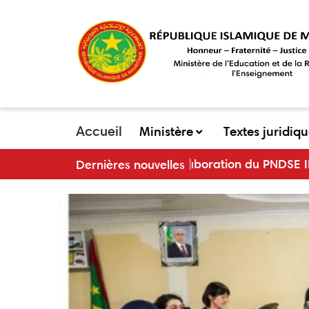
Aller
au
contenu
principal
Accueil
Ministère
Textes juridiq
main
ration du PNDSE III et son plan d’actions triennal 202
Dernières nouvelles
menu