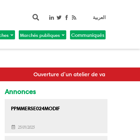
Rechercher
العربية
ches
Marchés publiques
Communiqués
de validation de la stratégie de communication du mini
Annonces
PPMMERSE024MODIF
25/01/2025