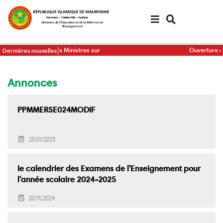
Aller
au
contenu
principal
au Conseil des Ministres sur
Ouverture d’un ate
Dernières nouvelles
 PNDSE III et son plan d’actions triennal
communication du
Annonces
PPMMERSE024MODIF
25/01/2025
Ie calendrier des Examens de l'Enseignement pour
l'année scolaire 2024-2025
20/11/2024