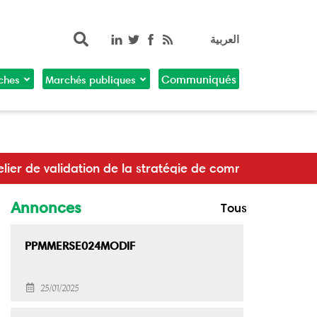
Rechercher
العربية
ches
Marchés publiques
Communiqués
ie de communication du ministère de l’Éducation
Annonces
Tous
PPMMERSE024MODIF
25/01/2025