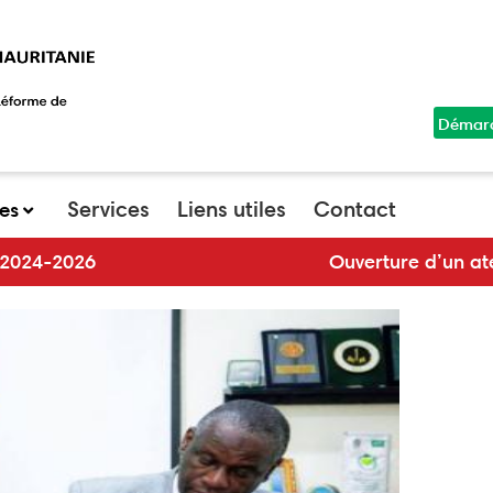
Démar
top
menu
Services
Liens utiles
Contact
ues
Ouverture d’un atelier de validation de la stratég