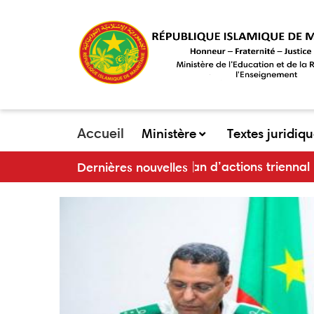
Aller
au
contenu
principal
Accueil
Ministère
Textes juridiq
main
plan d’actions triennal 2024-2026
Dernières nouvelles
menu