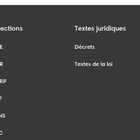
rections
Textes juridiques
E
Décrets
R
Textes de la loi
RP
F
NS
C