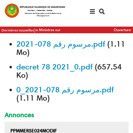
Aller
au
contenu
principal
 au Conseil des Ministres sur
Ouverture d’un a
Dernières nouvelles
u PNDSE III et son plan d’actions triennal
communication d
مرسوم رقم 078-2021.pdf
(1.11
Mo)
decret 78 2021_0.pdf
(657.54
Ko)
مرسوم رقم 078-2021_0.pdf
(1.11 Mo)
Annonces
PPMMERSE024MODIF