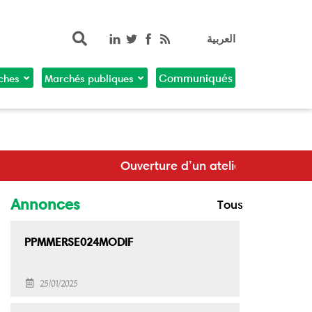
Rechercher
العربية
ches
Marchés publiques
Communiqués
rture d’un atelier de validation de la stratégie de co
Annonces
Tous
PPMMERSE024MODIF
25/01/2025