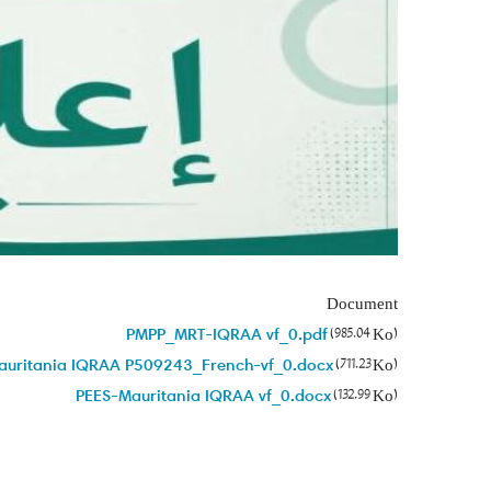
Document
PMPP_MRT-IQRAA vf_0.pdf
(985.04 Ko)
uritania IQRAA P509243_French-vf_0.docx
(711.23 Ko)
PEES-Mauritania IQRAA vf_0.docx
(132.99 Ko)