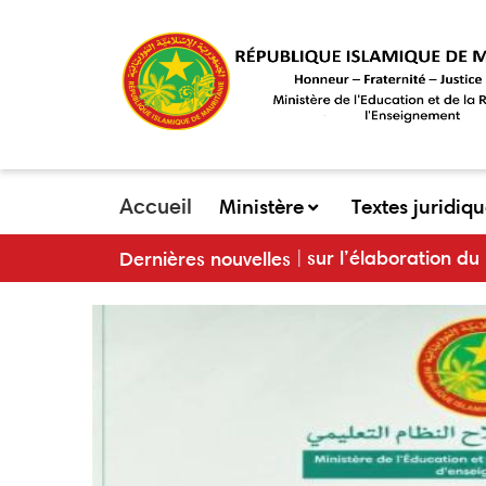
Aller
au
contenu
principal
Accueil
Ministère
Textes juridiq
main
nistres sur l’élaboration du PNDSE III et son plan d’a
Dernières nouvelles
menu