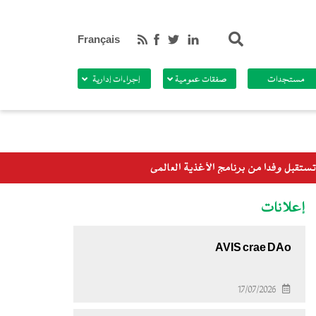
بحث
Français
مستجدات
صفقات عمومية
إجراءات إدارية
إعلانات
AVIS crae DAo
17/07/2026