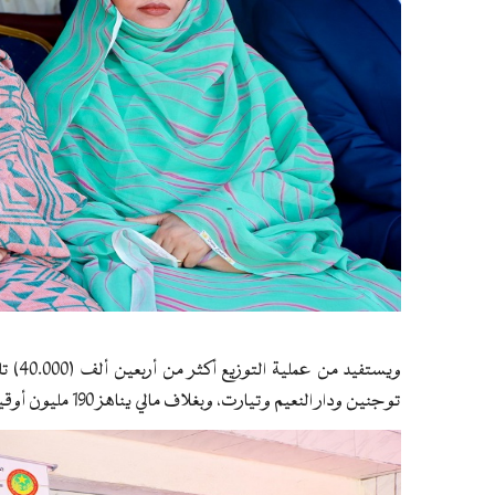
ويستفي
توجنين ودار النعيم وتيارت، وبغلاف مالي يناهز 190 مليون أوقية قديمة.