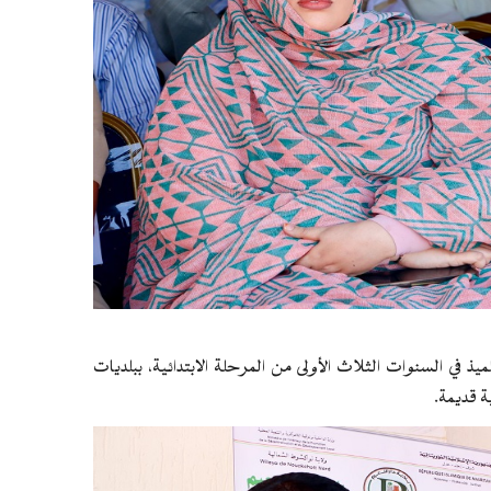
د من عملية التوزيع أكثر من أربعين ألف (40.000) تلميذ في السنوات الثلاث الأولى من المرحلة الابتدائية، ببلديات