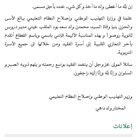
إن لِله ما أعطى وله ما أخذ و كل شيء عنده بأجل مسمى.
علمنا في وزارة التهذيب الوطني وإصلاح النظام التعليمي ببالغ الأسى
والحزن بنبإ وفاة السيد: محمدن ولد سعد بوه الملقب عيني مدير دروس
ثانوية روصو 1 و بهذه المناسبة الأليمة فإنني باسمي وباسم القطاع أتقدم
بأحر التعازي القلبية إلى أسرة الفقيد ومن خلالها الى جميع الأسرة
التربوية.
سائلا المولى عز وجل أن يتغمد الفقيد بواسع رحمته و يلهم ذويه الصبر و
السلوان و إِنَّا لِله وَإِنَّا إِلَيْهِ رَاجِعُون.
وزير التهذيب الوطني وإصلاح النظام التعليمي
المختار ولد داهي
إعلانات