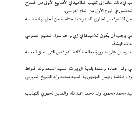
في ذلك عائد إلى تغيب التلاميذ في الأسابيع الأولى من افتتاح
حضور في اليوم الأول من العام الدراسي.
وأكد معالي الوزير على إطلاق حصص التقوية للتلاميذ ابتداء من 20 نوفمبر الجاري للسنوات الختامية من أجل زيادة نسبة
غني يجب أن يكون تلاميذها في زي واحد سواء التعليم العمومي
فئات الهشة.
والمدرسين على ضرورة معالجة كافة النواقص التي تعيق العملية
لد احماده وعمدة بلدية ازويرات السيد السعد ولد افلواط
رف فخامة رئيس الجمهورية السيد محمد ولد الشيخ الغزواني
د محمد محمود ولد محمد عبد الله والمدير الجهوي للتهذيب