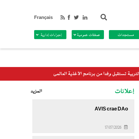
بحث
Français
مستجدات
صفقات عمومية
إجراءات إدارية
إعلانات
المزيد
AVIS crae DAo
17/07/2026