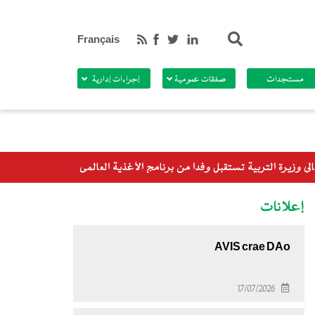
بحث
Français
مستجدات
صفقات عمومية
إجراءات إدارية
ي
إعلانات
AVIS crae DAo
17/07/2026