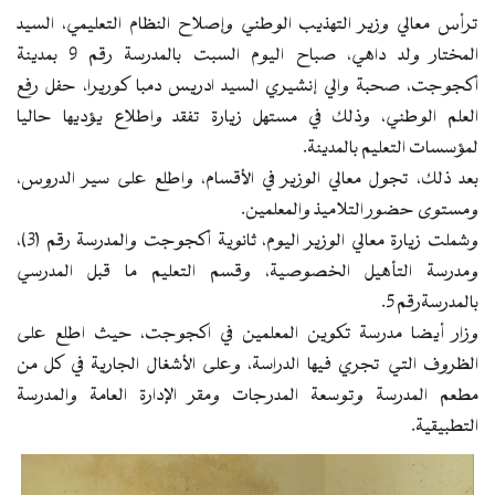
ترأس معالي وزير التهذيب الوطني وإصلاح النظام التعليمي، السيد
المختار ولد داهي، صباح اليوم السبت بالمدرسة رقم 9 بمدينة
أكجوجت، صحبة والي إنشيري السيد ادريس دمبا كوريرا، حفل رفع
العلم الوطني، وذلك في مستهل زيارة تفقد واطلاع يؤديها حاليا
لمؤسسات التعليم بالمدينة.
بعد ذلك، تجول معالي الوزير في الأقسام، واطلع على سير الدروس،
ومستوى حضور التلاميذ والمعلمين.
وشملت زيارة معالي الوزير اليوم، ثانوية أكجوجت والمدرسة رقم (3)،
ومدرسة التأهيل الخصوصية، وقسم التعليم ما قبل المدرسي
بالمدرسةرقم 5.
وزار أيضا مدرسة تكوين المعلمين في اكجوجت، حيث اطلع على
الظروف التي تجري فيها الدراسة، وعلى الأشغال الجارية في كل من
مطعم المدرسة وتوسعة المدرجات ومقر الإدارة العامة والمدرسة
التطبيقية.