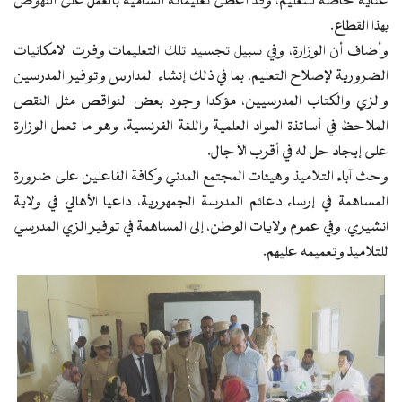
عناية خاصة للتعليم، وقد أعطى تعليماته السامية بالعمل على النهوض
بهذا القطاع.
وأضاف أن الوزارة، وفي سبيل تجسيد تلك التعليمات وفرت الامكانيات
الضرورية لإصلاح التعليم، بما في ذلك إنشاء المدارس وتوفير المدرسين
والزي والكتاب المدرسيين، مؤكدا وجود بعض النواقص مثل النقص
الملاحظ في أساتذة المواد العلمية واللغة الفرنسية، وهو ما تعمل الوزارة
على إيجاد حل له في أقرب الآجال.
وحث آباء التلاميذ وهيئات المجتمع المدني وكافة الفاعلين على ضرورة
المساهمة في إرساء دعائم المدرسة الجمهورية، داعيا الأهالي في ولاية
انشيري، وفي عموم ولايات الوطن، إلى المساهمة في توفير الزي المدرسي
للتلاميذ وتعميمه عليهم.