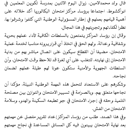
فال ولد محمدالامين، زوال اليوم الاثنين بمدرسة تكوين المعلمين في
انواكشوط، اجتماعا برؤساء مراكز امتحان البكالوريا أكد خلاله على
أهمية قيامهم بعملهم في إطار المسؤولية الوطنية التي كلفوا وشرفوا بها،
نظرا لكفاءتهم وتجربتهم في هذا المجال.
وقال إن رؤساء المراكز يتمتعون بالسلطات الكافية لأداء عملهم بحرية
وشفافية وعدالة، ولهم الحق في اتخاذ أي قرار يرونه مناسبا لخدمة عملية
الامتحان، مضيفا أن القطاع سيكون على اتصال مباشر بهم من بداية
الامتحان إلى نهايته، للتغلب على أي ثغرة قد تلاحظ وقت الامتحان، وأن
السلطات الجهوية والأمنية ستكون عونا لهم طيلة عملهم لضمان
نجاحه.
وشكرهم على الاستعداد لتحمل هذه المهمة الوطنية النبيلة، مؤكدا أن
نجاحها متعلق بهم، وبالصرامة في تسيير الامتحان والتوازن بين مصلحة
التلميذ وحقه في إجراء الامتحان في جو تطبعه السكينة والهدوء وسلامة
الامتحان من الغش.
وفي هذا الصدد، طلب من رؤساء المراكز إعداد تقرير مفصل عن مهمتهم
بعد نهاية الامتحان يبينون فيه كل المسائل المساعدة في نجاح مهمتهم