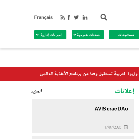
بحث
Français
مستجدات
صفقات عمومية
إجراءات إدارية
إعلانات
المزيد
AVIS crae DAo
17/07/2026