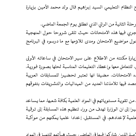
ظام التعليمي السيد إبراهيم فال ولد محمد الأمين بزيارة
لة الثانية من الرالي الذي انطلق يوم الجمعة الماضي.
جري فيها هذه الامتحانات حيث تلقى شروحا حول المنهجية
حول مواضيع الامتحان ومدى تلاؤمها مع ما درسوه في البرنامج
يارة مكنته من الاطلاع على سير الامتحان في ساعاته الأولى
لتعامل معها وإعطاء التعليمات المناسبة لحلها بصورة فورية،
الامتحانات، مضيفا انها تعتبر تحضيرا للمسابقات العربية
صد فيها تلامذتنا العديد من الميداليات والتشريفات بتفوقهم
من تقوية مستوياتهم في المواد العلمية بكافة شعبها، مما يساعد
 إلى ان الوزارة تهدف من وراء تنظيم هذه المسابقة إلى ترقية
مية لإعدادهم، في المستقبل، إعدادا علميا يمكنهم من مواكبة
اميذ الذين شاركوا فيها في الماضي حيث هيأتهم للتميز في المواد