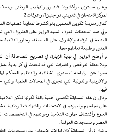
وعلى مستوى انواكشوط، قام وزيرالتهذيب الوطني وإصلاح الن
لمركز الامتحان في ثانويتي تو جنين1، وعرفات 2.
كمازار مدرسة تكوين المعلمين بانواكشوط لمعاينة تصفيات المرح
وفي هذه المحطات، تعرف السيد الوزير على الظروف التي ت
المتبعة في الرقابة والإشراف على المسابقة، وحاور التلاميذ 
المقرر، وطبيعة تعاملهم معها.
و أوضح الوزير، في نهاية الزيارة، في تصريح للصحافة أن الز
وملاحظة النواقص والثغرات التي قد تحدث في كل بداية عمل، ل
معربا عن ارتياحه لمستوى الشفافية والتنظيم المحكم لهذه 
والافريقية والدولية التي تجرى في المجالات العلمية والتي ح
فيها.
وقال إن هذه المسابقة تكتسي أهمية بالغة لكونها تمكن التلاميذ 
على نجاحهم وتميزهم في الامتحانات والشهادات الوطنية، مشيرا
العلوم واكتشاف مهارات التلاميذ ومواهبهم في التخصصات العل
العصر ومستجدات العولمة.
واشار إلى أن المسابقة كان لها الاثر الإيجابي على مستويات التل