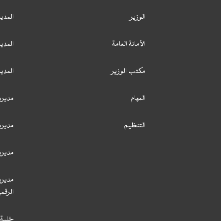
الوزير
المدير
الأمانة العامة
المدير
مكتب الوزير
المدي
المهام
مديري
التنظيم
مديري
مديري
مديري
الرقمي
خلية 