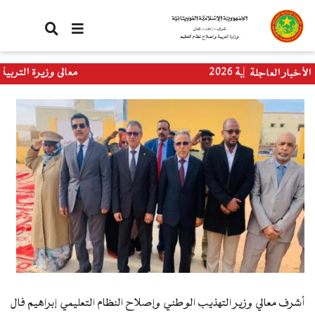
تجاوز
إلى
المحتوى
الرئيسي
ادية 2026
معالي وزيرة التربية تستقبل وفد
الأخبار العاجلة
العالمي
أشرف معالي وزير التهذيب الوطني وإصلاح النظام التعليمي إبراهيم فال