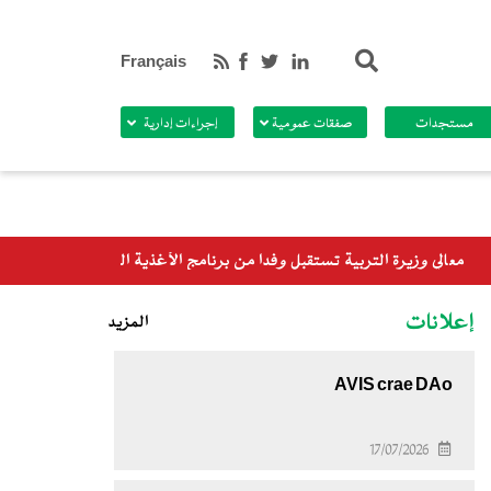
بحث
Français
مستجدات
صفقات عمومية
إجراءات إدارية
العالمي
إعلانات
المزيد
AVIS crae DAo
17/07/2026