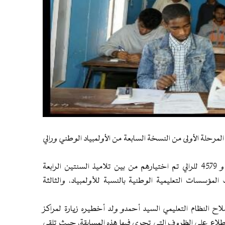
مرحلة الأولى من النسخة السابعة من الأولمبياد الوطني ورالي
و يشارك في هذه المسابقة 5928 تلميذا بالنسبة للأولومبياد، و 4579 للرالي تم اختيارهم من بين تلاميذ السنتين الرابعة
المؤسسات التعليمية الوطنية بالنسبة للأولمبياد، والثالثة
لاح النظام التعليمي السيد أحمدو ولد أخطيره زيارة لمراكز
 في كل من ثانويات البنين2 وعرفات2 وتوجنين1، للاطلاع على الظروف التي تجري فيها هذه المسابقة، حيث تلقى