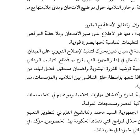
ة، وحاور التلاميذ حول مواضيع الامتحان ومدى ملاءمتها مع ما
ف وتطابق الأسئلة مع المقرر.
 الهدف منها هو الاطلاع على سير الامتحان وملاحظة النواقص
التعليمات المناسبة لحلها بصورة فورية.
نة في سياق تميز بحراك لتنفيذ الإصلاح التربوي على الميدان،
تدخل في إطار الجهود التي يقوم بها قطاع التهذيب الوطني
لمية ترشيدا للثروة البشرية ولضمان مستقبل أفضل للبلد، من
كافة شعبها بواسطة خلق التنافس بين التلاميذ والمؤسسات، مما
ة.
رقية العلوم واكتشاف مهارات التلاميذ ومواهبهم في التخصصات
مواكبة العصر ومستجدات العولمة.
 الجمهورية السيد محمد ولدالشيخ الغزواني لتطوير التعليم
لال البرامج التي تنفذها الحكومة بهذا الخصوص، مؤكدا، في
وطني خير دليل على ذلك.