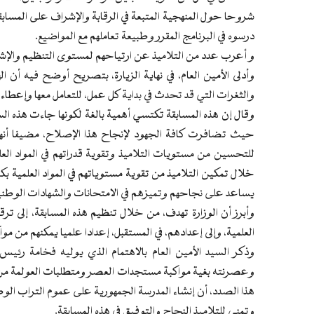
شروحا حول المنهجية المتبعة في الرقابة والإشراف على المسابق
درسوه في البرنامج المقرر وطبيعة تعاملهم مع المواضيع.
و أعرب عدد من التلاميذ عن ارتياحهم لمستوى التنظيم والإشرا
وأدلى الأمين العام، في نهاية الزيارة، بتصريح أوضح فيه أن
والثغرات التي قد تحدث في بداية كل عمل، للتعامل معها وإعطاء 
وقال إن هذه المسابقة تكتسي أهمية بالغة لكونها جاءت هذه الس
حيث تضافرت كافة الجهود لإنجاح هذا الإصلاح، مضيفا أنها 
للتحسين من مستويات التلاميذ وتقوية قدراتهم في المواد الع
خلال تمكين التلاميذ من تقوية مستوياتهم في المواد العلمية ب
يساعد على نجاحهم وتميزهم في الامتحانات والشهادات الوطني
وأبرز أن الوزارة تهدف، من خلال تنظيم هذه المسابقة، إلى ت
العلمية، وإلى إعدادهم، في المستقبل، إعدادا علميا يمكنهم من 
وذكر السيد الأمين العام بالاهتمام الذي يوليه فخامة رئيس
وعصرنته بغية مواكبة مستجدات العصر ومتطلبات العولمة من خ
هذا الصدد، أن إنشاء المدرسة الجمهورية على عموم التراب ال
وتمنى للتلاميذ النجاح والتوفيق في هذه المسابقة.