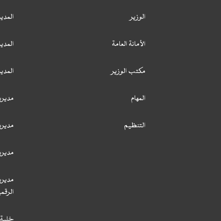
الوزير
المدير
الأمانة العامة
المدير
مكتب الوزير
المدي
المهام
مديري
التنظيم
مديري
مديري
مديري
الرقمي
خلية 