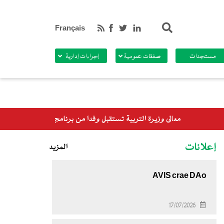
بحث
Français
مستجدات
صفقات عمومية
إجراءات إدارية
برنامج الأغذية العالمي
إعلانات
المزيد
AVIS crae DAo
17/07/2026