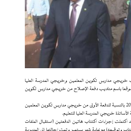
اديب خريجي مدارس تكوين المعلمين وخريجي المدرسة العليا
آخر موقعا باسم مناديب دفعة الإصلاح من خريجي مدارس تكوين
تاريخ نفاذ الاكتتاب، كما هو مثبت في المقررات، هو 15 يونيو 2022 بالنسبة للدفعة الأولى من خريجي مدارس تكوين المعلمين
 اكتملت إجراءات اكتتاب هاتين الدفعتين (استقبال الملفات
كتتاب وتوقيعه) مع نهاية شهر سبتمبر وتمت إحالتها إلى المديرية