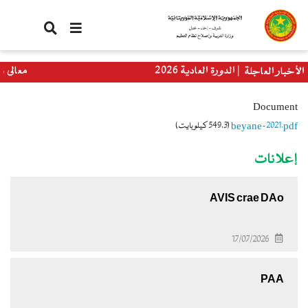
تجاوز
إلى
المحتوى
الرئيسي
الباكلوريا الدورة العادية 2026
معالي وزيرة ا
الأخبار العاجلة
العالمي
Document
beyane-2021.pdf
(549.3 كيلوبايت)
إعلانات
AVIS crae DAo
17/07/2026
PAA