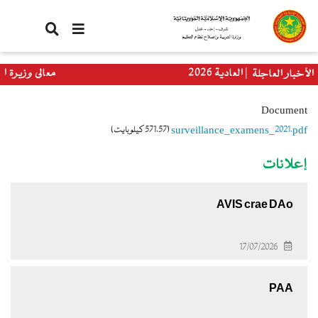
تجاوز
إلى
المحتوى
الرئيسي
ا الدورة العادية 2026
معالي وزيرة التربية 
الأخبار العاجلة
العالمي
Document
surveillance_examens_2021.pdf
(571.57 كيلوبايت)
إعلانات
AVIS crae DAo
17/07/2026
PAA