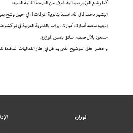
كما وشح الوزير بميدالية شرف من الدرجة الثانية السيد:
البشير محمد فال ألله، استاذ بثانوية عرفات 1، في حين وشح بميدالية شرف من الدرجة الثالثة كل من السيدين:
إنجيه محمد أمبارك أمبارك، بواب بالثانوية العربية في نواكشوط
مسعود بلال صمبه، سائق بنفس الوزارة.
وحضر حفل التوشيح الذى يدخل في إطار الفعاليات المخلدة للذكرى 59 لعيد الاستقلال الوطني عدد من أ
الوزارة
الإد