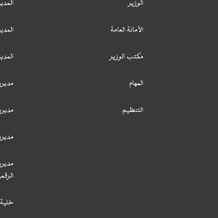
الوزير
المدير
الأمانة العامة
المدير
مكتب الوزير
المدي
المهام
مديري
التنظيم
مديري
مديري
مديري
الرقمي
خلية 