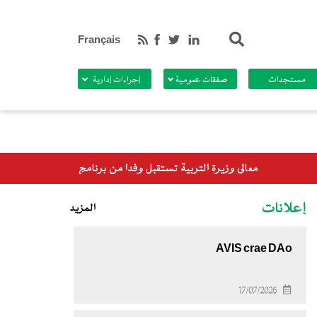
بحث
Français
مستجدات
صفقات عمومية
إجراءات إدارية
ن برنامج الأغذية العالمي
إعلانات
المزيد
AVIS crae DAo
17/07/2026