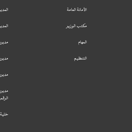
الأمانة العامة
المدير
مكتب الوزير
المدي
المهام
مديري
التنظيم
مديري
مديري
مديري
الرقمي
خلية 