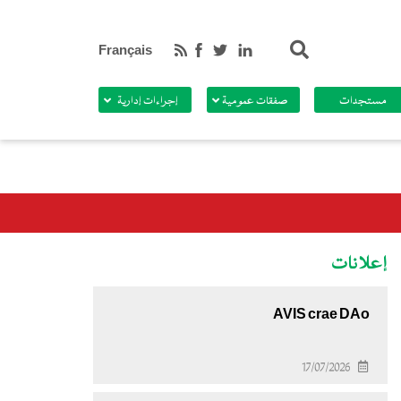
بحث
Français
مستجدات
صفقات عمومية
إجراءات إدارية
إعلانات
AVIS crae DAo
17/07/2026