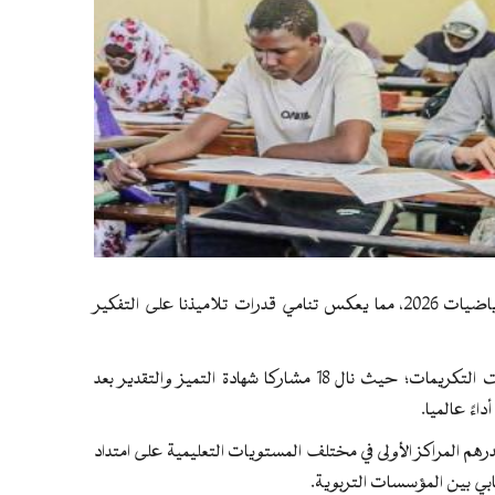
حصدت بلادنا نتائج مشرفة في مسابقة الكونغورو الدولية للرياضيات 2026، مما يعكس تنامي قدرات تلاميذنا على التفكير
وبحسب النتائج المعلنة وفق معايير دولية دقيقة، فقد تنوعت التكريمات؛ حيث نال 18 مشاركا شهادة التميز والتقدير بعد
ءً عالميا.
ارهم بناء على تصدرهم المراكز الأولى في مختلف المستويات التعليمية على امتداد
بي بين المؤسسات التربوية.