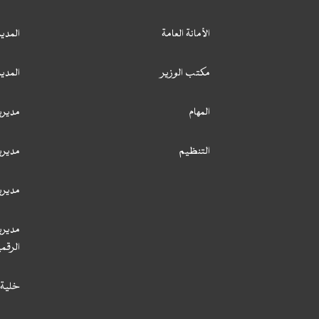
الأمانة العامة
المدير
مكتب الوزير
المدي
المهام
مديري
التنظيم
مديري
مديري
مديري
الرقمي
خلية 