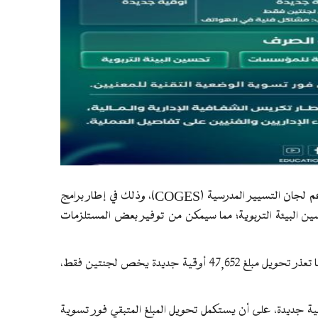
تلقت 772 مدرسة عمومية التحويلات المالية المخصصة لدعم لجان التسيير المدرسية (COGES)، وذلك في إطار برامج
سين البيئة التربوية؛ مما سيمكن من توفير بعض المستلزمات
وبلغ إجمالي التحويلات المالية، 18,346,020 أوقية جديدة، فيما تعذر تحويل مبلغ 47,652 أوقية جديدة يخص لجنتين فقط،
صل الغلاف المالي الإجمالي للعملية إلى 18,393,672 أوقية جديدة، على أن يستكمل تحويل المبلغ المتبقي فور تسوية