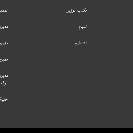
مكتب الوزير
المدي
المهام
مديري
التنظيم
مديري
مديري
مديري
الرقمي
خلية 