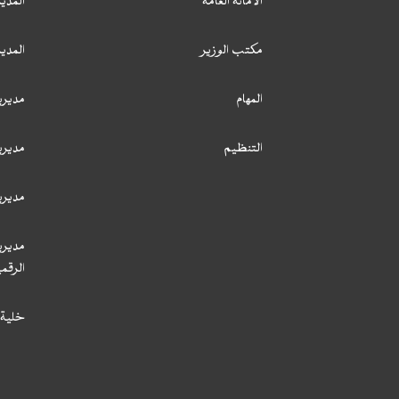
الأمانة العامة
المدير
مكتب الوزير
المدي
المهام
مديري
التنظيم
مديري
مديري
مديري
الرقمي
خلية 