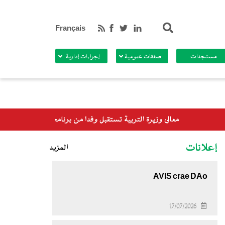
بحث
Français
مستجدات
صفقات عمومية
إجراءات إدارية
المي
إعلانات
المزيد
AVIS crae DAo
17/07/2026